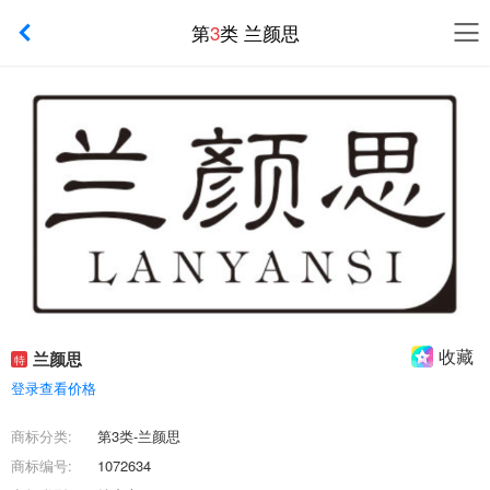
第
3
类 兰颜思
收藏
兰颜思
特
登录查看价格
商标分类:
第3类-兰颜思
商标编号:
1072634