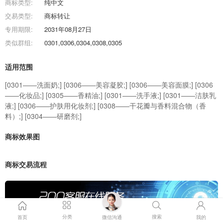
商标类型:
纯中文
交易类型:
商标转让
专用期限:
2031年08月27日
类似群组:
0301,0306,0304,0308,0305
适用范围
[0301——洗面奶;] [0306——美容凝胶;] [0306——美容面膜;] [0306
——化妆品;] [0305——香精油;] [0301——洗手液;] [0301——洁肤乳
液;] [0306——护肤用化妆剂;] [0308——干花瓣与香料混合物（香
料）;] [0304——研磨剂;]
商标效果图
商标交易流程
分类
搜索
首页
微信沟通
我的