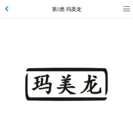
第
3
类 玛美龙