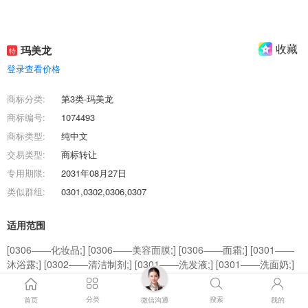
收藏
玛美龙
特
登录查看价格
商标分类:
第3类-玛美龙
商标编号:
1074493
商标类型:
纯中文
交易类型:
商标转让
专用期限:
2031年08月27日
类似群组:
0301,0302,0306,0307
适用范围
[0306——化妆品;] [0306——美容面膜;] [0306——面霜;] [0301——
沐浴露;] [0302——清洁制剂;] [0301——洗发液;] [0301——洗面奶;]
[0301——洗手液;] [0301——洗衣液;] [0307——牙膏;]
分类
搜索
首页
微信沟通
我的
商标效果图