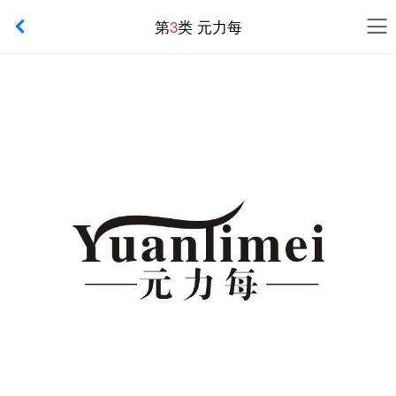
第
3
类 元力每