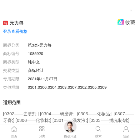
收藏
元力每
特
登录查看价格
商标分类:
第3类-元力每
商标编号:
1085920
商标类型:
纯中文
交易类型:
商标转让
专用期限:
2031年11月27日
类似群组:
0301,0306,0304,0303,0307,0302,0305,0309
适用范围
[0302——去渍剂;] [0304——研磨膏;] [0306——化妆品;] [0307——
牙膏;] [0306——化妆棉;] [0301——洗发液;] [0303——抛光制剂;]
[0305——香精油;] [0306——美容面膜;] [0309——动物用化妆品;]
分类
搜索
首页
微信沟通
我的
商标效果图