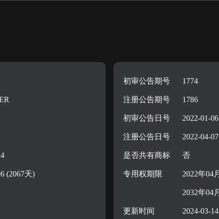
[-——洗面奶;]
[-——香精油;]
[-——指甲油;]
[-——擦洗溶液;]
[-——化妆品;]
[-——洁肤乳液;]
[-——洁牙剂;]
初审公告期号
1774
[-——口红;]
ER
注册公告期号
1786
[-——美容面膜;]
[-——皮肤增白霜;]
初审公告日号
2022-01-06
[-——洗面奶;]
注册公告日号
2022-04-07
[-——香精油;]
[-——指甲油;]
14
是否共有商标
否
06 (2067天)
专用权期限
2022年04
2032年04
更新时间
2024-03-14