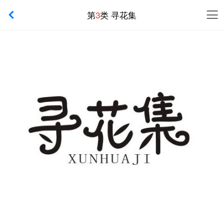
第
3
类 寻花集