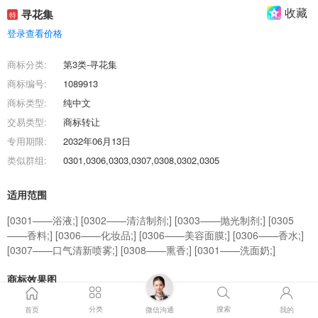
收藏
寻花集
特
登录查看价格
商标分类:
第3类-寻花集
商标编号:
1089913
商标类型:
纯中文
交易类型:
商标转让
专用期限:
2032年06月13日
类似群组:
0301,0306,0303,0307,0308,0302,0305
适用范围
[0301——浴液;] [0302——清洁制剂;] [0303——抛光制剂;] [0305
——香料;] [0306——化妆品;] [0306——美容面膜;] [0306——香水;]
[0307——口气清新喷雾;] [0308——熏香;] [0301——洗面奶;]
商标效果图
分类
搜索
首页
微信沟通
我的