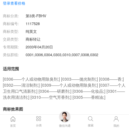
登录查看价格
商标分类:
第3类-FBHV
商标编号:
1117528
商标类型:
纯英文
交易类型:
商标转让
专用期限:
2033年04月20日
类似群组:
0301,0306,0304,0303,0310,0307,0308,0302
适用范围
[0306——个人或动物用除臭剂;] [0303——抛光制剂;] [0308——香;]
[0302——清洁制剂;] [0309——个人或动物用除臭剂;] [0307——个人
卫生用口气清新剂;] [0304——研磨剂;] [0306——化妆品;] [0301——
洗衣用清洁剂;] [0310——空气芳香剂;] [0305——香精油;]
商标效果图
商标交易流程
分类
搜索
首页
微信沟通
我的