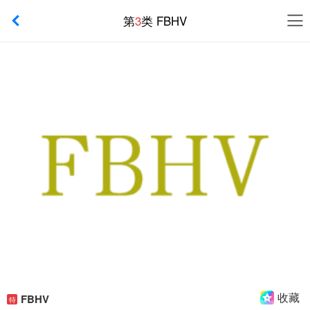
第
3
类 FBHV
收藏
FBHV
特