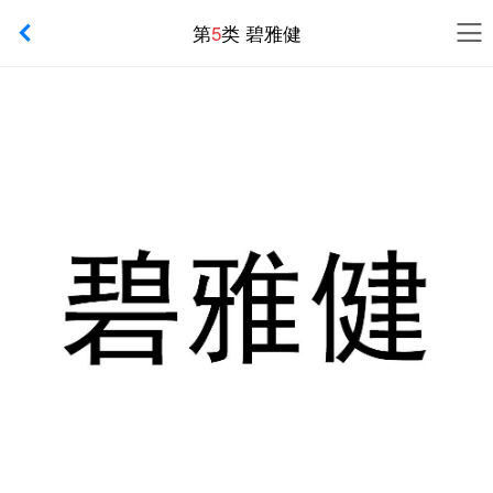
第
5
类 碧雅健