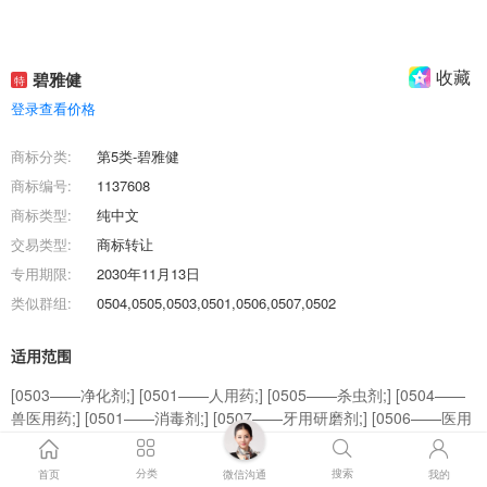
收藏
碧雅健
特
登录查看价格
商标分类:
第5类-碧雅健
商标编号:
1137608
商标类型:
纯中文
交易类型:
商标转让
专用期限:
2030年11月13日
类似群组:
0504,0505,0503,0501,0506,0507,0502
适用范围
[0503——净化剂;] [0501——人用药;] [0505——杀虫剂;] [0504——
兽医用药;] [0501——消毒剂;] [0507——牙用研磨剂;] [0506——医用
棉;] [0506——婴儿尿裤;] [0502——婴儿食品;] [0502——营养补充
剂;]
分类
搜索
首页
微信沟通
我的