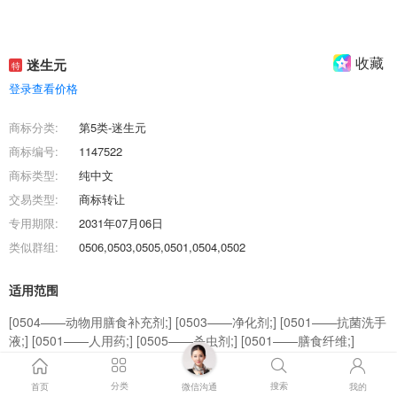
收藏
迷生元
特
登录查看价格
商标分类:
第5类-迷生元
商标编号:
1147522
商标类型:
纯中文
交易类型:
商标转让
专用期限:
2031年07月06日
类似群组:
0506,0503,0505,0501,0504,0502
适用范围
[0504——动物用膳食补充剂;] [0503——净化剂;] [0501——抗菌洗手
液;] [0501——人用药;] [0505——杀虫剂;] [0501——膳食纤维;]
[0506——卫生巾;] [0502——医用营养品;] [0506——婴儿尿裤;]
[0502——婴儿食品;] [-——医用营养品;] [-——婴儿尿裤;] [-——杀虫
分类
搜索
首页
微信沟通
我的
剂;] [-——抗菌洗手液;] [-——卫生巾;] [-——动物用膳食补充剂;] [-