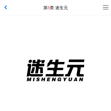
第
5
类 迷生元