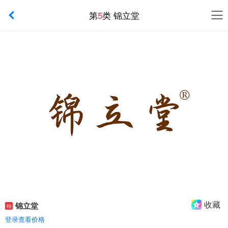
第
5
类 锦立堂
收藏
锦立堂
特
登录查看价格