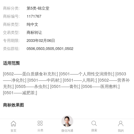
商标分类:
第5类-锦立堂
商标编号:
1171767
商标类型:
纯中文
交易类型:
商标转让
专用期限:
2033年02月06日
类似群组:
0506,0503,0505,0501,0502
适用范围
[0502——蛋白质膳食补充剂;] [0501——个人用性交润滑剂;] [0503
——净化剂;] [0501——中药材;] [0501——人用药;] [0502——营养补
充剂;] [0505——杀虫剂;] [0501——膏剂;] [0506——医用敷料;]
[0501——减肥茶;]
商标效果图
商标交易流程
分类
搜索
首页
微信沟通
我的