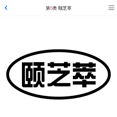
第
5
类 颐芝萃