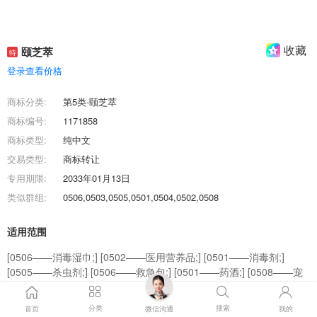
收藏
颐芝萃
特
登录查看价格
商标分类:
第5类-颐芝萃
商标编号:
1171858
商标类型:
纯中文
交易类型:
商标转让
专用期限:
2033年01月13日
类似群组:
0506,0503,0505,0501,0504,0502,0508
适用范围
[0506——消毒湿巾;] [0502——医用营养品;] [0501——消毒剂;]
[0505——杀虫剂;] [0506——救急包;] [0501——药酒;] [0508——宠
物用一次性尿布;] [0503——净化剂;] [0504——兽医用药;] [0501——
人用药;]
分类
搜索
首页
微信沟通
我的