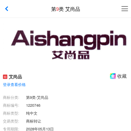
第
9
类 艾尚品
收藏
艾尚品
特
登录查看价格
商标分类:
第9类-艾尚品
商标编号:
1220746
商标类型:
纯中文
交易类型:
商标转让
专用期限:
2028年05月13日