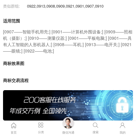
类似群组:
0922,0913,0908,0909,0921,0901,0907,0910
适用范围
[0907——智能手机用壳;] [0901——计算机外围设备;] [0909——照相
机（摄影）;] [0910——测量仪器;] [0901——平板电脑;] [0901——具
有人工智能的人形机器人;] [0908——耳机;] [0913——电开关;] [0921
——眼镜;] [0922——电池;]
商标效果图
商标交易流程
分类
搜索
首页
微信沟通
我的