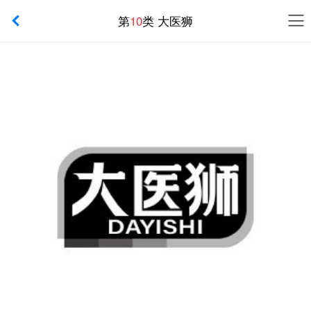
第
10
类 大医狮