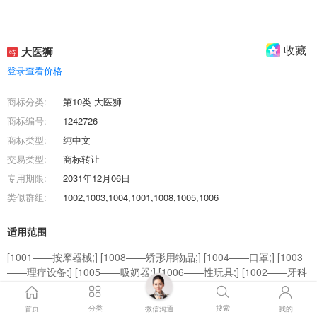
收藏
大医狮
特
登录查看价格
商标分类:
第10类-大医狮
商标编号:
1242726
商标类型:
纯中文
交易类型:
商标转让
专用期限:
2031年12月06日
类似群组:
1002,1003,1004,1001,1008,1005,1006
适用范围
[1001——按摩器械;] [1008——矫形用物品;] [1004——口罩;] [1003
——理疗设备;] [1005——吸奶器;] [1006——性玩具;] [1002——牙科
设备和仪器;] [1001——医疗器械和仪器;] [1004——医用防护服;]
[1001——振动按摩器;]
分类
搜索
首页
微信沟通
我的