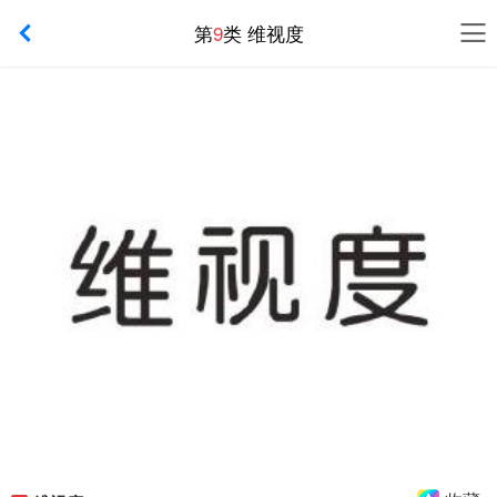
第
9
类 维视度