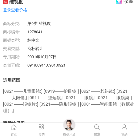
收藏
维视度
特
登录查看价格
商标分类:
第9类-维视度
商标编号:
1278041
商标类型:
纯中文
交易类型:
商标转让
专用期限:
2031年10月27日
类似群组:
0919,0911,0901,0921
适用范围
[0921——儿童眼镜;] [0919——护目镜;] [0921——老花镜;] [0921
——太阳镜;] [0911——望远镜;] [0921——眼镜;] [0921——眼镜架;]
[0921——眼镜片;] [0921——隐形眼镜;] [0901——智能眼镜（数据处
理）;]
商标效果图
分类
搜索
首页
微信沟通
我的