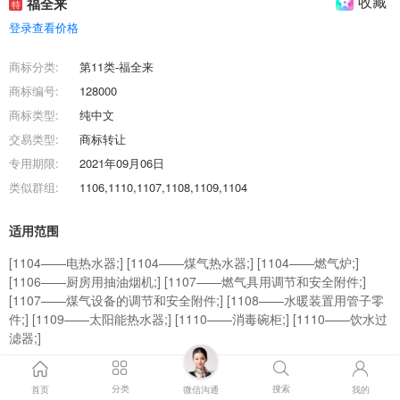
收藏
福全来
特
登录查看价格
商标分类:
第11类-福全来
商标编号:
128000
商标类型:
纯中文
交易类型:
商标转让
专用期限:
2021年09月06日
类似群组:
1106,1110,1107,1108,1109,1104
适用范围
[1104——电热水器;] [1104——煤气热水器;] [1104——燃气炉;]
[1106——厨房用抽油烟机;] [1107——燃气具用调节和安全附件;]
[1107——煤气设备的调节和安全附件;] [1108——水暖装置用管子零
件;] [1109——太阳能热水器;] [1110——消毒碗柜;] [1110——饮水过
滤器;]
商标效果图
分类
搜索
首页
微信沟通
我的