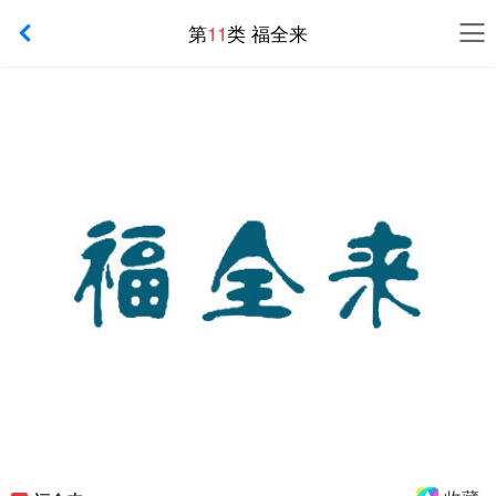
第
11
类 福全来