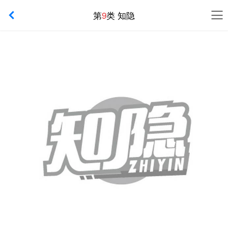
第
9
类 知隐