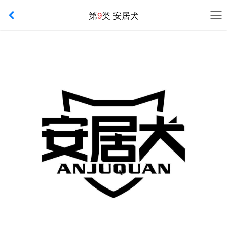
第
9
类 安居犬