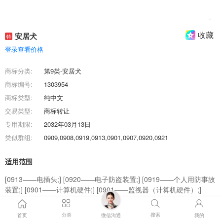
收藏
安居犬
特
登录查看价格
商标分类:
第9类-安居犬
商标编号:
1303954
商标类型:
纯中文
交易类型:
商标转让
专用期限:
2032年03月13日
类似群组:
0909,0908,0919,0913,0901,0907,0920,0921
适用范围
[0913——电插头;] [0920——电子防盗装置;] [0919——个人用防事故
装置;] [0901——计算机硬件;] [0901——监视器（计算机硬件）;]
[0908——视频监控器;] [0921——眼镜;] [0922——移动电源（可充电
电池）;] [0907——智能手机;] [0909——自拍杆（手持单脚架）;]
分类
搜索
首页
微信沟通
我的