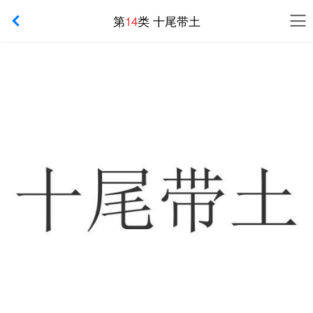
第
14
类 十尾带土