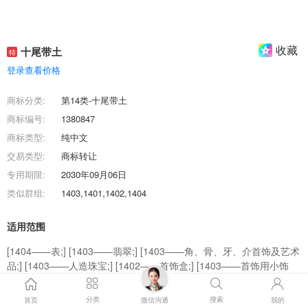
收藏
十尾带土
特
登录查看价格
商标分类:
第14类-十尾带土
商标编号:
1380847
商标类型:
纯中文
交易类型:
商标转让
专用期限:
2030年09月06日
类似群组:
1403,1401,1402,1404
适用范围
[1404——表;] [1403——翡翠;] [1403——角、骨、牙、介首饰及艺术
品;] [1403——人造珠宝;] [1402——首饰盒;] [1403——首饰用小饰
物;] [1401——未加工或半加工贵金属;] [1403——银制工艺品;] [1404
——钟;] [1403——珠宝首饰;]
分类
搜索
首页
微信沟通
我的