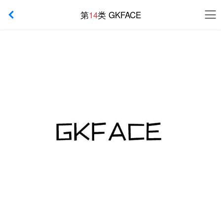
第
14
类 GKFACE