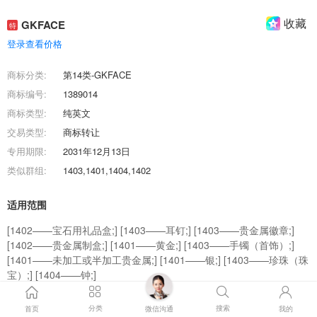
收藏
GKFACE
特
登录查看价格
商标分类:
第14类-GKFACE
商标编号:
1389014
商标类型:
纯英文
交易类型:
商标转让
专用期限:
2031年12月13日
类似群组:
1403,1401,1404,1402
适用范围
[1402——宝石用礼品盒;] [1403——耳钉;] [1403——贵金属徽章;]
[1402——贵金属制盒;] [1401——黄金;] [1403——手镯（首饰）;]
[1401——未加工或半加工贵金属;] [1401——银;] [1403——珍珠（珠
宝）;] [1404——钟;]
商标效果图
分类
搜索
首页
微信沟通
我的