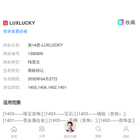
收藏
LUXLUCKY
特
登录查看价格
商标分类:
第14类-LUXLUCKY
商标编号:
1392900
商标类型:
纯英文
交易类型:
商标转让
专用期限:
2032年04月27日
类似群组:
1403,1404,1402,1401
适用范围
[1403——珠宝首饰;] [1403——宝石;] [1403——项链（首饰）;]
[1401——贵金属合金;] [1403——手镯（首饰）;] [1402——首饰盒;]
[1403——戒指（首饰）;] [1404——手表;] [1403——翡翠;] [1403
——玉雕首饰;]
分类
搜索
首页
微信沟通
我的