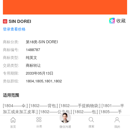
收藏
SIN DOREI
特
登录查看价格
商标分类:
第18类-SIN DOREI
商标编号:
1488787
商标类型:
纯英文
交易类型:
商标转让
专用期限:
2033年05月13日
类似群组:
1804,1805,1801,1802
适用范围
[1804——伞;] [1802——背包;] [1802——手提购物袋;] [1801——半
加工或未加工皮革;] [1802——公文包;] [1802——包;] [1805——手
杖;] [1802——手提包;] [1802——钱包;] [1802——旅行箱;]
分类
搜索
首页
微信沟通
我的
商标效果图