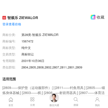
收藏
智顽乐 ZIEWALOR
特
登录查看价格
商标分类:
第28类-智顽乐 ZIEWALOR
商标编号:
1567472
商标类型:
纯中文
交易类型:
商标转让
专用期限:
2031年10月06日
类似群组:
2804,2805,2808,2802,2807,2811,2801,2809
适用范围
[2809——保护垫（运动服部件）;] [2811——钓鱼用具;] [2805——锻
炼身体器械;] [2803——棋;] [2806——射箭用器具;] [2807——体育活
动器械;] [2804——体育活动用球;] [2802——玩具;] [2801——游戏器
具;] [2808——游泳池（娱乐用品）;] [-——游泳池(娱乐用品);]
分类
搜索
首页
微信沟通
我的