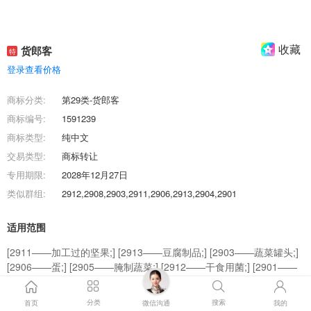
收藏
货郎客
特
登录查看价格
商标分类:
第29类-货郎客
商标编号:
1591239
商标类型:
纯中文
交易类型:
商标转让
专用期限:
2028年12月27日
类似群组:
2912,2908,2903,2911,2906,2913,2904,2901
适用范围
[2911——加工过的坚果;] [2913——豆腐制品;] [2903——蔬菜罐头;]
[2906——蛋;] [2905——腌制蔬菜;] [2912——干食用菌;] [2901——
肉干;] [2911——以果蔬为主的零食小吃;] [2908——食用菜籽油;]
[2904——干枣;] [2904——以果蔬为主的零食小吃;]
分类
搜索
首页
微信沟通
我的