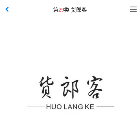
第
29
类 货郎客