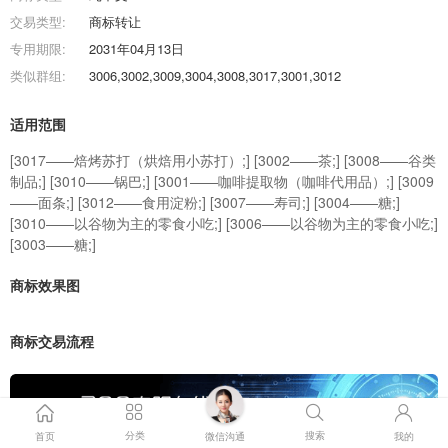
交易类型:
商标转让
专用期限:
2031年04月13日
类似群组:
3006,3002,3009,3004,3008,3017,3001,3012
适用范围
[3017——焙烤苏打（烘焙用小苏打）;] [3002——茶;] [3008——谷类
制品;] [3010——锅巴;] [3001——咖啡提取物（咖啡代用品）;] [3009
——面条;] [3012——食用淀粉;] [3007——寿司;] [3004——糖;]
[3010——以谷物为主的零食小吃;] [3006——以谷物为主的零食小吃;]
[3003——糖;]
商标效果图
商标交易流程
分类
搜索
首页
微信沟通
我的