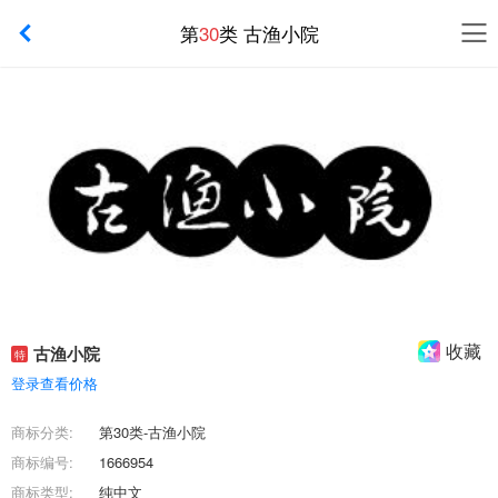
第
30
类 古渔小院
收藏
古渔小院
特
登录查看价格
商标分类:
第30类-古渔小院
商标编号:
1666954
商标类型:
纯中文