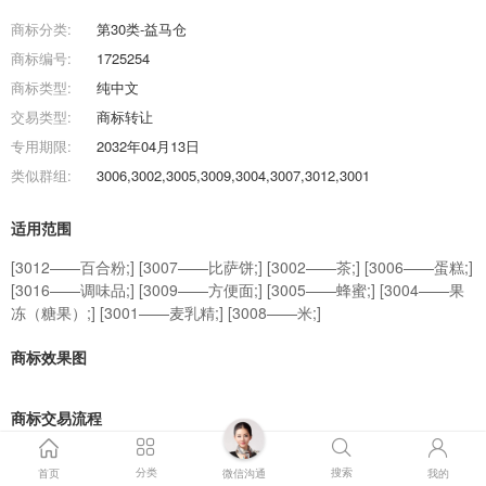
商标分类:
第30类-益马仓
商标编号:
1725254
商标类型:
纯中文
交易类型:
商标转让
专用期限:
2032年04月13日
类似群组:
3006,3002,3005,3009,3004,3007,3012,3001
适用范围
[3012——百合粉;] [3007——比萨饼;] [3002——茶;] [3006——蛋糕;]
[3016——调味品;] [3009——方便面;] [3005——蜂蜜;] [3004——果
冻（糖果）;] [3001——麦乳精;] [3008——米;]
商标效果图
商标交易流程
分类
搜索
首页
微信沟通
我的