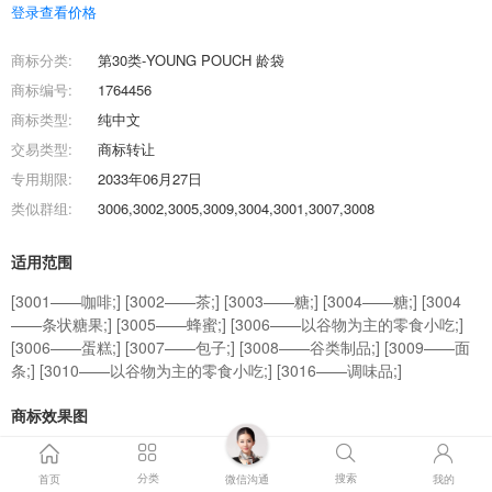
登录查看价格
商标分类:
第30类-YOUNG POUCH 龄袋
商标编号:
1764456
商标类型:
纯中文
交易类型:
商标转让
专用期限:
2033年06月27日
类似群组:
3006,3002,3005,3009,3004,3001,3007,3008
适用范围
[3001——咖啡;] [3002——茶;] [3003——糖;] [3004——糖;] [3004
——条状糖果;] [3005——蜂蜜;] [3006——以谷物为主的零食小吃;]
[3006——蛋糕;] [3007——包子;] [3008——谷类制品;] [3009——面
条;] [3010——以谷物为主的零食小吃;] [3016——调味品;]
商标效果图
商标交易流程
分类
搜索
首页
微信沟通
我的