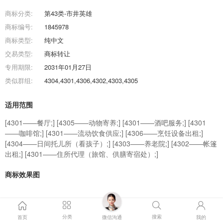
商标分类:
第43类-市井英雄
商标编号:
1845978
商标类型:
纯中文
交易类型:
商标转让
专用期限:
2031年01月27日
类似群组:
4304,4301,4306,4302,4303,4305
适用范围
[4301——餐厅;] [4305——动物寄养;] [4301——酒吧服务;] [4301
——咖啡馆;] [4301——流动饮食供应;] [4306——烹饪设备出租;]
[4304——日间托儿所（看孩子）;] [4303——养老院;] [4302——帐篷
出租;] [4301——住所代理（旅馆、供膳寄宿处）;]
商标效果图
商标交易流程
分类
搜索
首页
微信沟通
我的