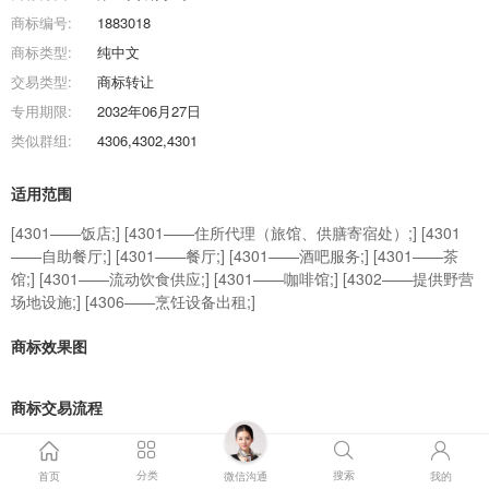
商标编号:
1883018
商标类型:
纯中文
交易类型:
商标转让
专用期限:
2032年06月27日
类似群组:
4306,4302,4301
适用范围
[4301——饭店;] [4301——住所代理（旅馆、供膳寄宿处）;] [4301
——自助餐厅;] [4301——餐厅;] [4301——酒吧服务;] [4301——茶
馆;] [4301——流动饮食供应;] [4301——咖啡馆;] [4302——提供野营
场地设施;] [4306——烹饪设备出租;]
商标效果图
商标交易流程
分类
搜索
首页
微信沟通
我的