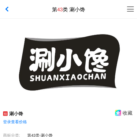
第
43
类 涮小馋
收藏
涮小馋
特
登录查看价格
商标分类:
第43类-涮小馋