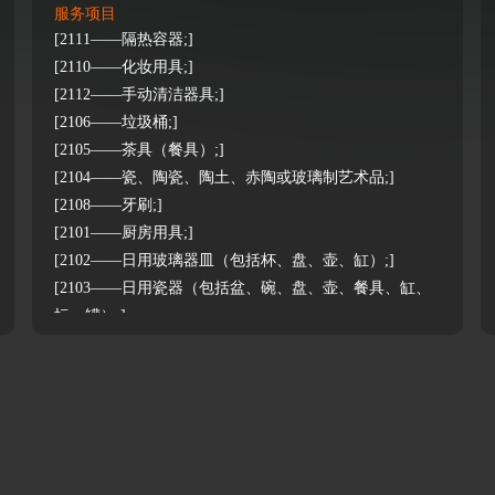
服务项目
[2111——隔热容器;]
[2110——化妆用具;]
[2112——手动清洁器具;]
[2106——垃圾桶;]
[2105——茶具（餐具）;]
[2104——瓷、陶瓷、陶土、赤陶或玻璃制艺术品;]
[2108——牙刷;]
[2101——厨房用具;]
[2102——日用玻璃器皿（包括杯、盘、壶、缸）;]
[2103——日用瓷器（包括盆、碗、盘、壶、餐具、缸、
坛、罐）;]