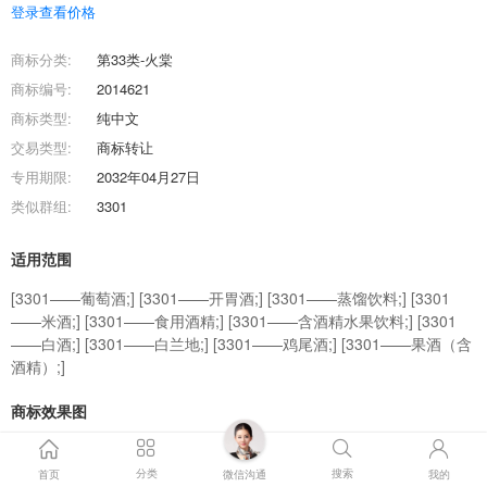
登录查看价格
商标分类:
第33类-火棠
商标编号:
2014621
商标类型:
纯中文
交易类型:
商标转让
专用期限:
2032年04月27日
类似群组:
3301
适用范围
[3301——葡萄酒;] [3301——开胃酒;] [3301——蒸馏饮料;] [3301
——米酒;] [3301——食用酒精;] [3301——含酒精水果饮料;] [3301
——白酒;] [3301——白兰地;] [3301——鸡尾酒;] [3301——果酒（含
酒精）;]
商标效果图
商标交易流程
分类
搜索
首页
微信沟通
我的