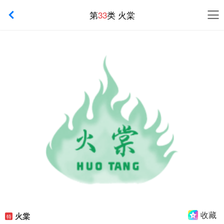
第
33
类 火棠
收藏
火棠
特