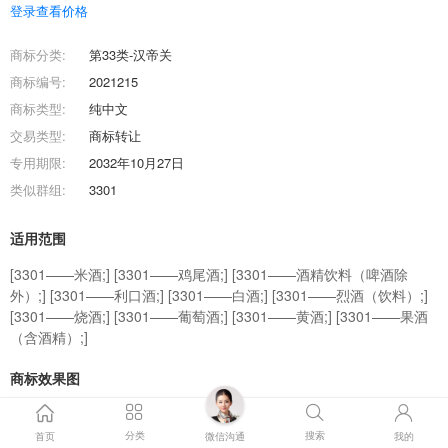
登录查看价格
商标分类:
第33类-汉帝关
商标编号:
2021215
商标类型:
纯中文
交易类型:
商标转让
专用期限:
2032年10月27日
类似群组:
3301
适用范围
[3301——米酒;] [3301——鸡尾酒;] [3301——酒精饮料（啤酒除
外）;] [3301——利口酒;] [3301——白酒;] [3301——烈酒（饮料）;]
[3301——烧酒;] [3301——葡萄酒;] [3301——黄酒;] [3301——果酒
（含酒精）;]
商标效果图
商标交易流程
分类
搜索
首页
微信沟通
我的