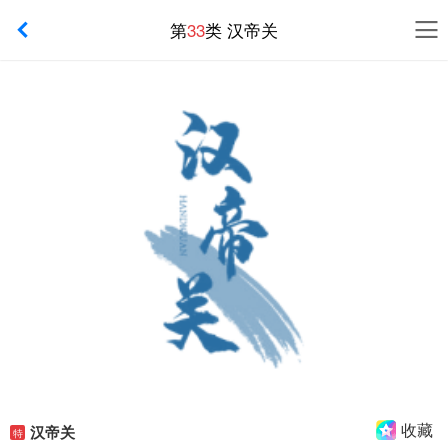
第
33
类 汉帝关
收藏
汉帝关
特