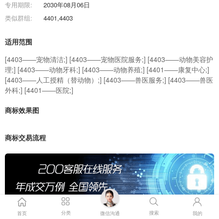
专用期限:
2030年08月06日
类似群组:
4401,4403
适用范围
[4403——宠物清洁;] [4403——宠物医院服务;] [4403——动物美容护
理;] [4403——动物牙科;] [4403——动物养殖;] [4401——康复中心;]
[4403——人工授精（替动物）;] [4403——兽医服务;] [4403——兽医
外科;] [4401——医院;]
商标效果图
商标交易流程
分类
搜索
首页
微信沟通
我的