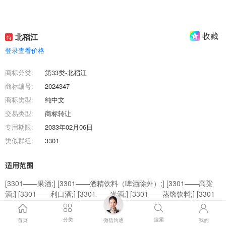
收藏
北稻江
特
登录查看价格
商标分类:
第33类-北稻江
商标编号:
2024347
商标类型:
纯中文
交易类型:
商标转让
专用期限:
2033年02月06日
类似群组:
3301
适用范围
[3301——果酒;] [3301——酒精饮料（啤酒除外）;] [3301——高粱
酒;] [3301——利口酒;] [3301——米酒;] [3301——蒸馏饮料;] [3301
——烈酒;] [3301——白酒;] [3301——烧酒;] [3301——开胃酒;]
分类
搜索
首页
微信沟通
我的
商标效果图