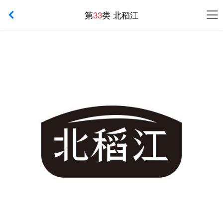
第
33
类 北稻江