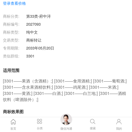
登录查看价格
商标分类:
第33类-府中浔
商标编号:
2027093
商标类型:
纯中文
交易类型:
商标转让
专用期限:
2033年05月20日
类似群组:
3301
适用范围
[3301——果酒（含酒精）;] [3301——食用酒精;] [3301——葡萄酒;]
[3301——含水果酒精饮料;] [3301——鸡尾酒;] [3301——米酒;]
[3301——黄酒;] [3301——白酒;] [3301——白兰地;] [3301——酒精
饮料（啤酒除外）;]
商标效果图
商标交易流程
分类
搜索
首页
微信沟通
我的