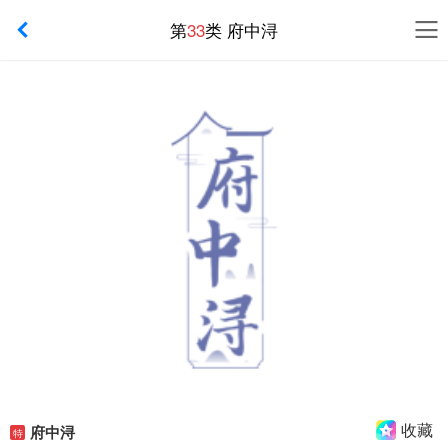
第
33
类 府中浔
收藏
府中浔
特