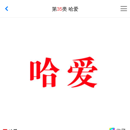
第
35
类 哈爱