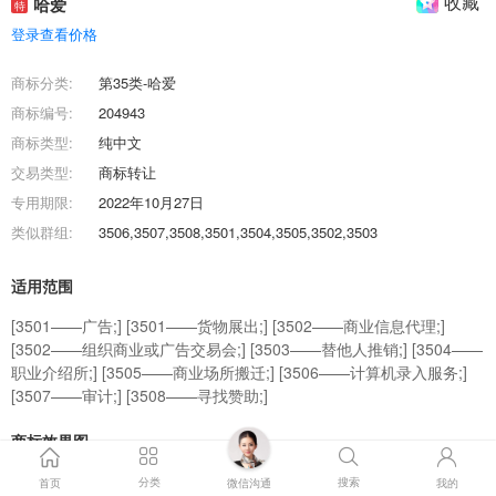
收藏
哈爱
特
登录查看价格
商标分类:
第35类-哈爱
商标编号:
204943
商标类型:
纯中文
交易类型:
商标转让
专用期限:
2022年10月27日
类似群组:
3506,3507,3508,3501,3504,3505,3502,3503
适用范围
[3501——广告;] [3501——货物展出;] [3502——商业信息代理;]
[3502——组织商业或广告交易会;] [3503——替他人推销;] [3504——
职业介绍所;] [3505——商业场所搬迁;] [3506——计算机录入服务;]
[3507——审计;] [3508——寻找赞助;]
商标效果图
分类
搜索
首页
微信沟通
我的