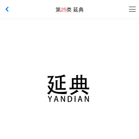
第
25
类 延典