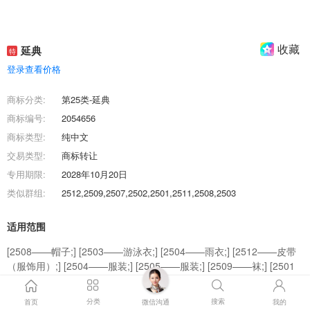
收藏
延典
特
登录查看价格
商标分类:
第25类-延典
商标编号:
2054656
商标类型:
纯中文
交易类型:
商标转让
专用期限:
2028年10月20日
类似群组:
2512,2509,2507,2502,2501,2511,2508,2503
适用范围
[2508——帽子;] [2503——游泳衣;] [2504——雨衣;] [2512——皮带
（服饰用）;] [2504——服装;] [2505——服装;] [2509——袜;] [2501
——成品衣;] [2502——服装;] [2511——围巾;] [2503——服装;]
[2502——婴儿全套衣;] [2501——服装;] [2507——鞋;]
分类
搜索
首页
微信沟通
我的