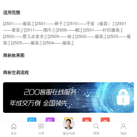
适用范围
[2501——服装;] [2501——裤子;] [2510——手套（服装）;] [2501
——童装;] [2511——围巾;] [2508——帽;] [2501——针织服装;]
[2502——婴儿全套衣;] [2509——袜;] [2502——服装;] [2503——服
装;] [2505——服装;] [2504——服装;]
商标效果图
商标交易流程
挑选商标
挑选合同
公证核实
支付余额
办理过户
分类
搜索
首页
微信沟通
我的