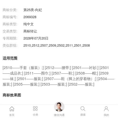
商标分类:
第25类-向妃
商标编号:
2069328
商标类型:
纯中文
交易类型:
商标转让
专用期限:
2028年07月20日
类似群组:
2510,2512,2507,2509,2502,2511,2501,2508
适用范围
[2510——手套（服装）;] [2512——腰带;] [2501——衬衫;] [2501
——成品衣;] [2511——围巾;] [2507——鞋;] [2508——帽;] [2509
——袜;] [2501——服装;] [2507——鞋（脚上的穿着物）;] [2504——
服装;] [2505——服装;] [2503——服装;] [2502——服装;]
商标效果图
商标交易流程
分类
搜索
首页
微信沟通
我的