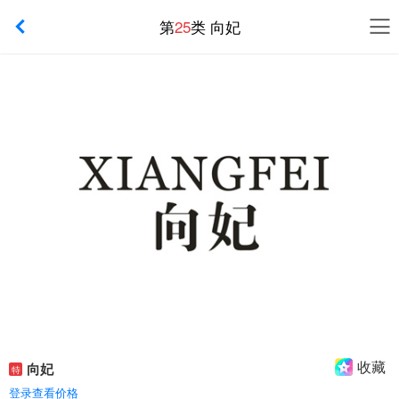
第
25
类 向妃
收藏
向妃
特
登录查看价格