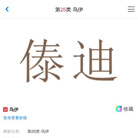
第
25
类 鸟伊
收藏
鸟伊
特
登录查看价格
商标分类:
第25类-鸟伊