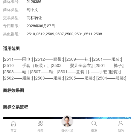
商标编号:
2126386
商标类型:
纯中文
交易类型:
商标转让
专用期限:
2028年06月27日
类似群组:
2510,2512,2509,2507,2502,2501,2511,2508
适用范围
[2511——围巾;] [2512——腰带;] [2509——袜;] [2501——服装;]
[2510——手套（服装）;] [2502——婴儿全套衣;] [2501——裤子;]
[2508——帽;] [2507——鞋;] [2501——童装;] [-——手套(服装);]
[2502——服装;] [2503——服装;] [2505——服装;] [2504——服装;]
商标效果图
商标交易流程
分类
搜索
首页
微信沟通
我的