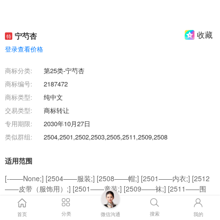
收藏
宁芍杏
特
登录查看价格
商标分类:
第25类-宁芍杏
商标编号:
2187472
商标类型:
纯中文
交易类型:
商标转让
专用期限:
2030年10月27日
类似群组:
2504,2501,2502,2503,2505,2511,2509,2508
适用范围
[-——None;] [2504——服装;] [2508——帽;] [2501——内衣;] [2512
——皮带（服饰用）;] [2501——童装;] [2509——袜;] [2511——围
巾;] [2507——鞋;] [2502——婴儿全套衣;] [2503——游泳衣;] [2502
——服装;] [2501——服装;] [2503——服装;] [2505——服装;]
分类
搜索
首页
微信沟通
我的