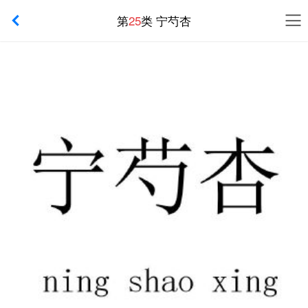
第
25
类 宁芍杏