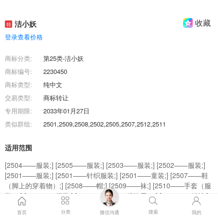
收藏
洁小妖
特
登录查看价格
商标分类:
第25类-洁小妖
商标编号:
2230450
商标类型:
纯中文
交易类型:
商标转让
专用期限:
2033年01月27日
类似群组:
2501,2509,2508,2502,2505,2507,2512,2511
适用范围
[2504——服装;] [2505——服装;] [2503——服装;] [2502——服装;]
[2501——服装;] [2501——针织服装;] [2501——童装;] [2507——鞋
（脚上的穿着物）;] [2508——帽;] [2509——袜;] [2510——手套（服
装）;] [2511——领带;] [2512——皮带（服饰用）;] [2513——婚纱;]
分类
搜索
首页
微信沟通
我的
商标效果图