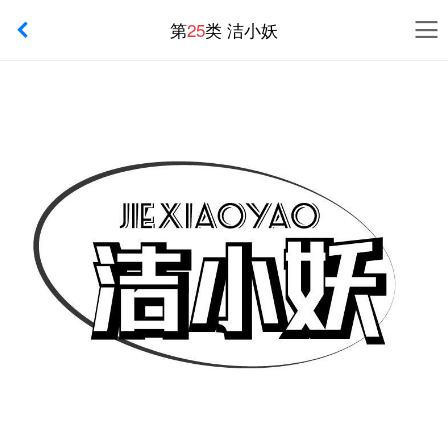
第
25
类 洁小妖