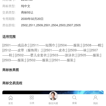
商标类型:
纯中文
交易类型:
商标转让
专用期限:
2030年02月20日
类似群组:
2502,2511,2509,2501,2504,2503,2507,2505
适用范围
[2501——成品衣;] [2511——短围巾;] [2504——服装;] [2508——帽;]
[2512——皮带（服饰用）;] [2501——皮衣;] [2509——袜;] [2507
——鞋;] [2502——婴儿全套衣;] [2503——游泳衣;] [2505——服装;]
[2503——服装;] [2502——服装;] [2501——服装;]
商标效果图
商标交易流程
分类
搜索
首页
微信沟通
我的