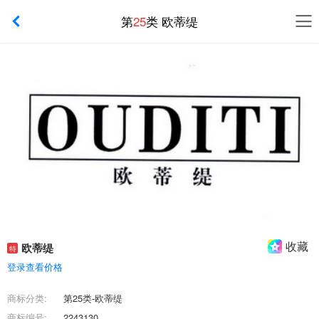
第
25
类 欧蒂缇
收藏
欧蒂缇
特
登录查看价格
商标分类:
第25类-欧蒂缇
商标编号:
2243130