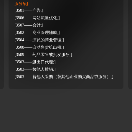
服务项目
[3501——广告;]
[3506——网站流量优化;]
[3507——会计;]
[3502——商业管理辅助;]
[3504——演员的商业管理;]
[3508——自动售货机出租;]
[3509——药品零售或批发服务;]
[3503——进出口代理;]
[3503——替他人推销;]
[3503——替他人采购（替其他企业购买商品或服务）;]