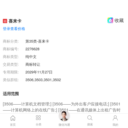
收藏
喜来卡
特
登录查看价格
商标分类:
第35类-喜来卡
商标编号:
2276628
商标类型:
纯中文
交易类型:
商标转让
专用期限:
2029年11月27日
类似群组:
3506,3503,3501,3502
适用范围
[3506——计算机文档管理;] [3506——为外出客户应接电话;] [3501
——计算机网络上的在线广告;] [3501——在通讯媒体上出租广告时
间;] [3503——电话市场营销;] [3501——点击付费广告;] [3502——通
过网站提供商业信息;] [3506——谈话记录（办公事务）;] [3501——
分类
搜索
首页
微信沟通
我的
广告代理;] [3503——为商品和服务的买卖双方提供在线市场;] [-——