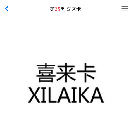
第
35
类 喜来卡