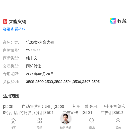
收藏
大竉火锅
特
登录查看价格
商标分类:
第35类-大竉火锅
商标编号:
2277877
商标类型:
纯中文
交易类型:
商标转让
专用期限:
2029年08月20日
类似群组:
3508,3509,3503,3502,3504,3506,3507,3505
适用范围
[3508——自动售货机出租;] [3509——药用、兽医用、卫生用制剂和
医疗用品的批发服务;] [3501——广告宣传;] [3501——广告;] [3502
——商业管理辅助;] [3503——电话市场营销;] [3504——人事管理咨
询;] [3505——商业企业迁移;] [3506——为商业或广告目的汇编信息
分类
搜索
首页
微信沟通
我的
索引;] [3507——会计;]