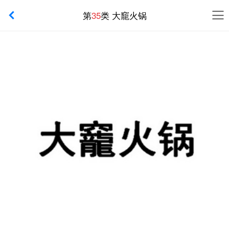
第
35
类 大竉火锅