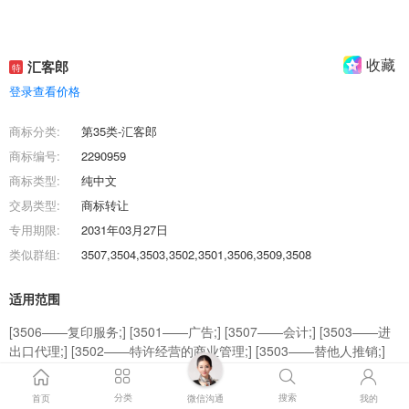
收藏
汇客郎
特
登录查看价格
商标分类:
第35类-汇客郎
商标编号:
2290959
商标类型:
纯中文
交易类型:
商标转让
专用期限:
2031年03月27日
类似群组:
3507,3504,3503,3502,3501,3506,3509,3508
适用范围
[3506——复印服务;] [3501——广告;] [3507——会计;] [3503——进
出口代理;] [3502——特许经营的商业管理;] [3503——替他人推销;]
[3503——为商品和服务的买卖双方提供在线市场;] [3509——药用、
兽医用、卫生用制剂和医疗用品的零售服务;] [3504——职业介绍;]
分类
搜索
首页
微信沟通
我的
[3508——自动售货机出租;]