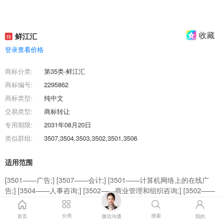
收藏
鲜江汇
特
登录查看价格
商标分类:
第35类-鲜江汇
商标编号:
2295862
商标类型:
纯中文
交易类型:
商标转让
专用期限:
2031年08月20日
类似群组:
3507,3504,3503,3502,3501,3506
适用范围
[3501——广告;] [3507——会计;] [3501——计算机网络上的在线广
告;] [3504——人事咨询;] [3502——商业管理和组织咨询;] [3502——
特许经营的商业管理;] [3503——替他人推销;] [3501——为零售目的
在通信媒体上展示商品;] [3503——为商品和服务的买卖双方提供在线
分类
搜索
首页
微信沟通
我的
市场;] [3506——在计算机数据库中更新和维护数据;]