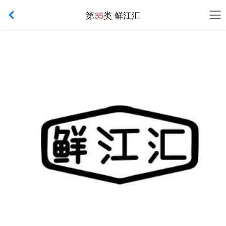
第
35
类 鲜江汇