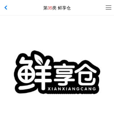
第
35
类 鲜享仓