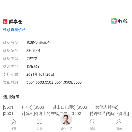
收藏
鲜享仓
特
登录查看价格
商标分类:
第35类-鲜享仓
商标编号:
2307901
商标类型:
纯中文
交易类型:
商标转让
专用期限:
2031年10月20日
类似群组:
3504,3503,3502,3501,3509,3508
适用范围
[3501——广告;] [3503——进出口代理;] [3503——替他人推销;]
[3501——计算机网络上的在线广告;] [3502——特许经营的商业管理;]
[3503——市场营销;] [3504——职业介绍;] [3508——寻找赞助;]
[3509——药品零售或批发服务;] [3503——替他人采购（替其他企业
分类
搜索
首页
微信沟通
我的
购买商品或服务）;]