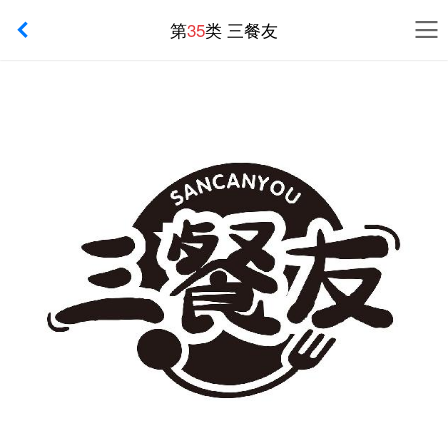
第
35
类 三餐友