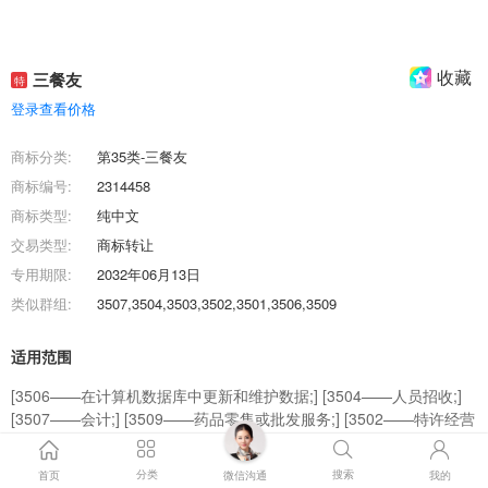
收藏
三餐友
特
登录查看价格
商标分类:
第35类-三餐友
商标编号:
2314458
商标类型:
纯中文
交易类型:
商标转让
专用期限:
2032年06月13日
类似群组:
3507,3504,3503,3502,3501,3506,3509
适用范围
[3506——在计算机数据库中更新和维护数据;] [3504——人员招收;]
[3507——会计;] [3509——药品零售或批发服务;] [3502——特许经营
的商业管理;] [3503——为商品和服务的买卖双方提供在线市场;]
[3503——替他人推销;] [3503——替他人采购（替其他企业购买商品
分类
搜索
首页
微信沟通
我的
或服务）;] [3501——广告;] [3503——市场营销;]