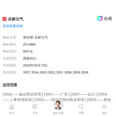
收藏
乐鲜元气
特
登录查看价格
商标分类:
第35类-乐鲜元气
商标编号:
2314884
商标类型:
纯中文
交易类型:
商标转让
专用期限:
2032年05月13日
类似群组:
3507,3504,3503,3502,3501,3506,3509,3508
适用范围
[3502——饭店商业管理;] [3501——广告;] [3507——会计;] [3504
——人事管理咨询;] [3502——特许经营的商业管理;] [3503——替他
人推销;] [3503——为商品和服务的买卖双方提供在线市场;] [3506
——为推销优化搜索引擎;] [3508——销售展示架出租;] [3509——药
分类
搜索
首页
微信沟通
我的
品零售或批发服务;]