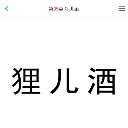
第
35
类 狸儿酒