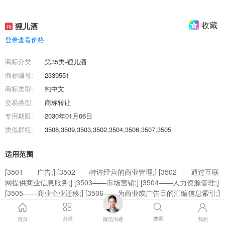
收藏
狸儿酒
特
登录查看价格
商标分类:
第35类-狸儿酒
商标编号:
2339551
商标类型:
纯中文
交易类型:
商标转让
专用期限:
2030年01月06日
类似群组:
3508,3509,3503,3502,3504,3506,3507,3505
适用范围
[3501——广告;] [3502——特许经营的商业管理;] [3502——通过互联
网提供商业信息服务;] [3503——市场营销;] [3504——人力资源管理;]
[3505——商业企业迁移;] [3506——为商业或广告目的汇编信息索引;]
[3507——会计;] [3509——药品零售或批发服务;] [-——;] [-——商业
企业迁移;] [3508——寻找赞助;]
分类
搜索
首页
微信沟通
我的